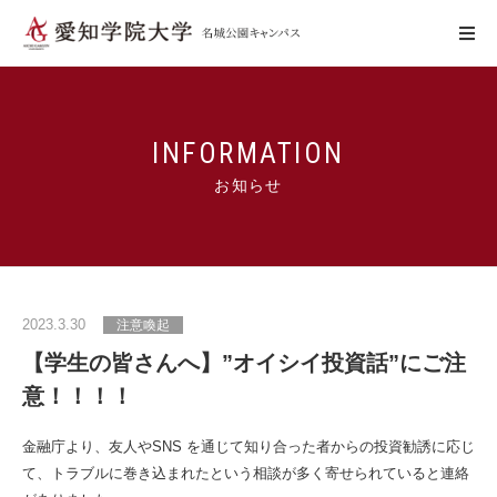
学びの特色
INFORMATION
お知らせ
キャンパスの特色
施設利用
2023.3.30
注意喚起
学生生活
【学生の皆さんへ】”オイシイ投資話”にご注
意！！！！
アクセス
お問い合わせ
金融庁より、友人や
SNS
を通じて知り合った者からの投資勧誘に応じ
て、トラブルに巻き込まれたという相談が多く寄せられていると連絡
WebCampus